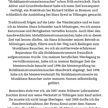
"Holzblasinstrumentenmacher" schon früh entwickelt. Nach
Abitur und Grundwehrdienst habe ich mein Ziel konsequent
verfolgt, ein Praktikum bei Richard Müller in Bremen und
schließlich die Ausbildung bei Hans Kreul in Tübingen gemacht.
Traditionell folgen auf die Lehr- die Wanderjahre und so kam
ich zu Meister Hans Schneider nach Mössingen, wo ich meine
Kenntnisse und Fertigkeiten vertiefen konnte. Auch über den
handwerklichen Metallblasinstrumentenbau habe ich in dieser
Zeit viel lernen dürfen. Als Hans Schneider seinen Betrieb in
Mössingen aufgab, führte mich der Weg nach Esslingen zum
Musikhaus Rauscher, wo ich als mittlerweile erfahrener
Reparateur für alle Holzblasinstrumente freundlich
aufgenommen wurde. Um meinen beruflichen Werdegang zu
vervollkommnen, habe ich in meiner Esslinger Zeit die
Meisterschule besucht und 1996 die Meisterprüfung im
Holzblasinstrumentenmacher-Handwerk abgelegt. Seit 1998
habe ich die Meisterwerkstatt für Holzblasinstrumente im
Musikhaus Rauscher unter meinem Namen selbstständig
geführt.
Besonders stolz war ich, als 2007 mein früherer Lehrmeister
Joachim Kreul mir seine Werkstatt in Tübingen zum Kauf anbot.
Da musste ich nicht lange überlegen - seit 2008 durfte ich die
Handwerkstradition der Firma Kreul unter dem Namen